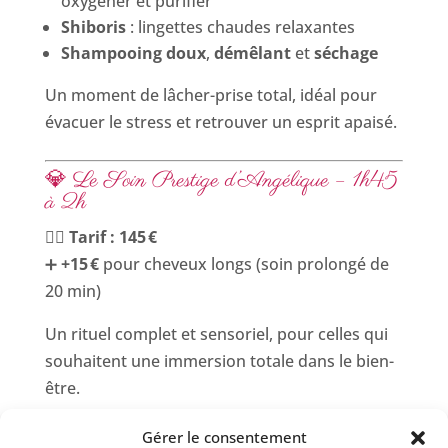
oxygéner et purifier
Shiboris
: lingettes chaudes relaxantes
Shampooing doux
,
démêlant
et
séchage
Un moment de lâcher-prise total, idéal pour
évacuer le stress et retrouver un esprit apaisé.
💎 Le Soin Prestige d’Angélique – 1h45
à 2h
💆‍♀️
Tarif : 145 €
➕
+15 €
pour cheveux longs (soin prolongé de
20 min)
Un rituel complet et sensoriel, pour celles qui
souhaitent une immersion totale dans le bien-
être.
Inclus :
Gérer le consentement