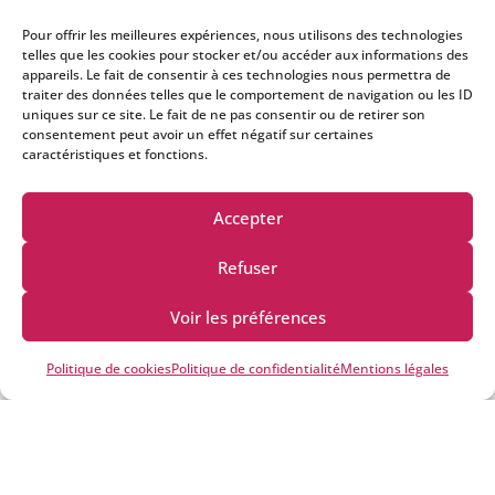
Tous les éléments du
Rituel de Détente
Pour offrir les meilleures expériences, nous utilisons des technologies
telles que les cookies pour stocker et/ou accéder aux informations des
Soin du visage nettoyant
avec Shiboris
appareils. Le fait de consentir à ces technologies nous permettra de
traiter des données telles que le comportement de navigation ou les ID
Massage des mains
relaxant
uniques sur ce site. Le fait de ne pas consentir ou de retirer son
consentement peut avoir un effet négatif sur certaines
Massage des pieds
au
bol Kansu
caractéristiques et fonctions.
Relaxation sonore
avec
bols tibétains
Accepter
Équilibrage énergétique
en fin de soin
Refuser
✨
Une expérience hors du temps, pour rééquilibrer
Voir les préférences
le corps et l’âme.
Politique de cookies
Politique de confidentialité
Mentions légales
📌 Informations pratiques :
Soins disponibles
sur rendez-vous
uniquement
Soin réalisable également en
formule duo
(–