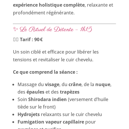
expérience holistique complète
, relaxante et
profondément régénérante.
✨ Le Rituel de Détente – 1h15
💆‍♀️
Tarif : 90 €
Un soin ciblé et efficace pour libérer les
tensions et revitaliser le cuir chevelu.
Ce que comprend la séance :
Massage du
visage
, du
crâne
, de la
nuque
,
des
épaules
et des
trapèzes
Soin
Shirodara indien
(versement d’huile
tiède sur le front)
Hydrojets
relaxants sur le cuir chevelu
Fumigation vapeur capillaire
pour